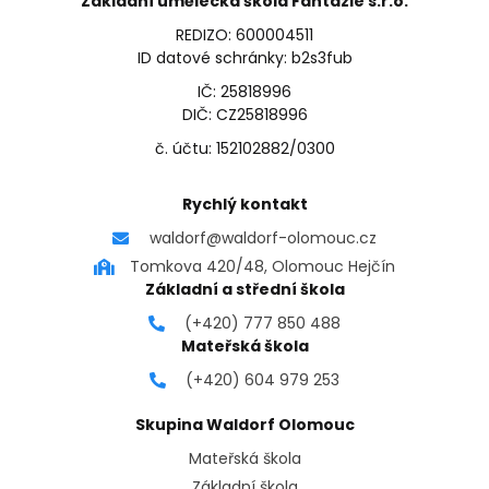
Základní umělecká škola Fantazie s.r.o.
REDIZO: 600004511
ID datové schránky: b2s3fub
IČ: 25818996
DIČ: CZ25818996
č. účtu: 152102882/0300
Rychlý kontakt
waldorf@waldorf-olomouc.cz
Tomkova 420/48, Olomouc Hejčín
Základní a střední škola
(+420) 777 850 488
Mateřská škola
(+420) 604 979 253
Skupina Waldorf Olomouc
Mateřská škola
Základní škola