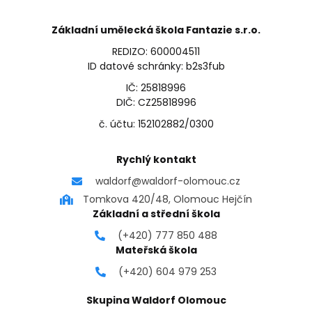
Základní umělecká škola Fantazie s.r.o.
REDIZO: 600004511
ID datové schránky: b2s3fub
IČ: 25818996
DIČ: CZ25818996
č. účtu: 152102882/0300
Rychlý kontakt
waldorf@waldorf-olomouc.cz
Tomkova 420/48, Olomouc Hejčín
Základní a střední škola
(+420) 777 850 488
Mateřská škola
(+420) 604 979 253
Skupina Waldorf Olomouc