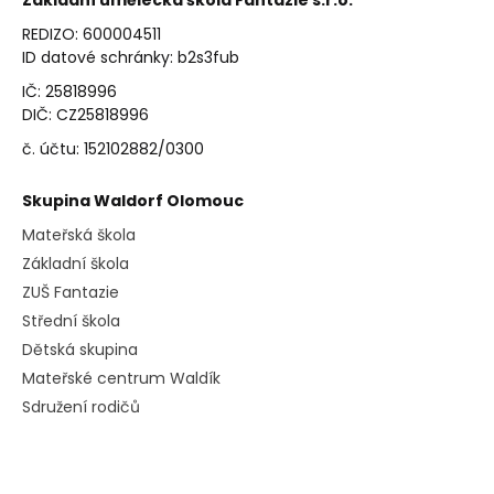
Základní umělecká škola Fantazie s.r.o.
REDIZO: 600004511
ID datové schránky: b2s3fub
IČ: 25818996
DIČ: CZ25818996
č. účtu: 152102882/0300
Skupina Waldorf Olomouc
Mateřská škola
Základní škola
ZUŠ Fantazie
Střední škola
Dětská skupina
Mateřské centrum Waldík
Sdružení rodičů