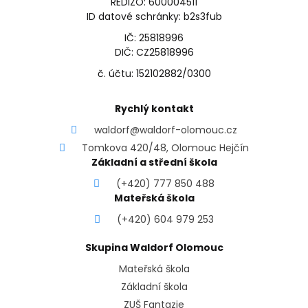
REDIZO: 600004511
ID datové schránky: b2s3fub
IČ: 25818996
DIČ: CZ25818996
č. účtu: 152102882/0300
Rychlý kontakt
waldorf@waldorf-olomouc.cz
Tomkova 420/48, Olomouc Hejčín
Základní a střední škola
(+420) 777 850 488
Mateřská škola
(+420) 604 979 253
Skupina Waldorf Olomouc
Mateřská škola
Základní škola
ZUŠ Fantazie