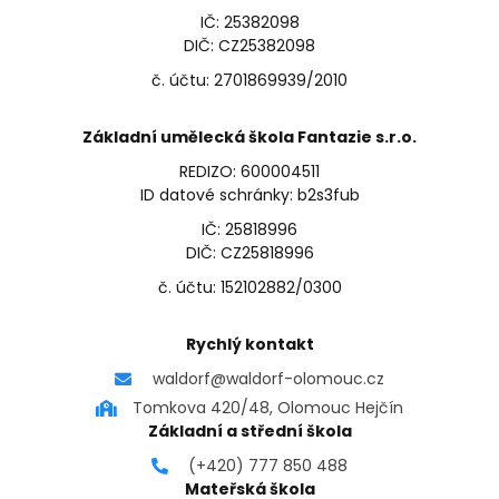
IČ: 25382098
DIČ: CZ25382098
č. účtu: 2701869939/2010
Základní umělecká škola Fantazie s.r.o.
REDIZO: 600004511
ID datové schránky: b2s3fub
IČ: 25818996
DIČ: CZ25818996
č. účtu: 152102882/0300
Rychlý kontakt
waldorf@waldorf-olomouc.cz
Tomkova 420/48, Olomouc Hejčín
Základní a střední škola
(+420) 777 850 488
Mateřská škola