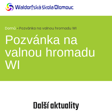
Domů
»
Pozvánka na valnou hromadu WI
Pozvánka na
valnou hromadu
WI
Další aktuality