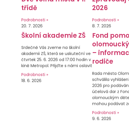
třídě
2026
Podrobnosti »
Podrobnosti »
20. 7. 2026
8. 7. 2026
Školní akademie ZŠ
Fond pomo
olomouck
Srdečně Vás zveme na školní
– informac
akademii ZŠ, která se uskuteční ve
čtvrtek 25. 6. 2026 od 17:00 hodin v
rodiče
kině Metropol. Přijďte s námi oslavit
Rada města Olom
Podrobnosti »
schválila vyhlášení
18. 6. 2026
2026 pro podávání
účelová dar z Fo
olomouckým děte
mohou podávat zá
Podrobnosti »
9. 6. 2026