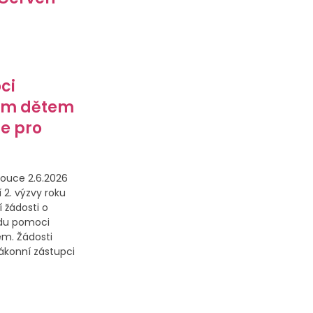
ci
ým dětem
e pro
ouce 2.6.2026
 2. výzvy roku
 žádosti o
ndu pomoci
m. Žádosti
konní zástupci