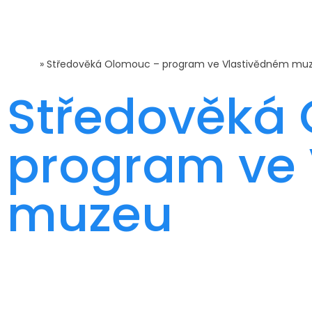
Domů
»
Středověká Olomouc – program ve Vlastivědném mu
Středověká
program ve
muzeu