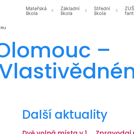
Mateřská
Základní
Střední
ZU
škola
škola
škola
fant
zeu
 Olomouc –
 Vlastivědné
Další aktuality
Dvě volná místa v 1.
Zpravodaj