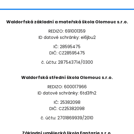
Waldorfská základní a mateřská škola Olomouc s.r.o.
REDIZO: 691001359
ID datové schránky: ei6jbu2
IČ: 28595475
DIČ: CZ28595475
č. účtu: 287543714/0300
Waldorfská střední škola Olomouc s.r.o.
REDIZO: 600017966
ID datové schránky: 6td3fh2
IČ: 25382098
DIČ: CZ25382098
č. účtu: 2701869939/2010
Základní umělecká škola Fantazie s.r.o.