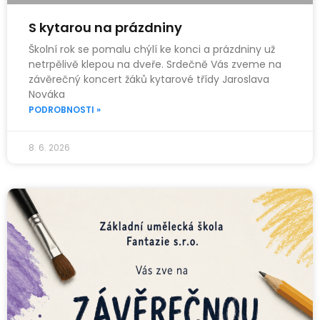
S kytarou na prázdniny
Školní rok se pomalu chýlí ke konci a prázdniny už
netrpělivě klepou na dveře. Srdečně Vás zveme na
závěrečný koncert žáků kytarové třídy Jaroslava
Nováka
PODROBNOSTI »
8. 6. 2026