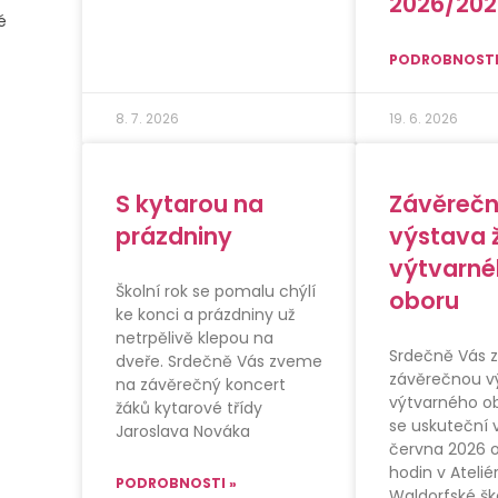
2026/202
é
PODROBNOSTI
8. 7. 2026
19. 6. 2026
S kytarou na
Závěreč
prázdniny
výstava 
výtvarn
Školní rok se pomalu chýlí
oboru
ke konci a prázdniny už
netrpělivě klepou na
Srdečně Vás 
dveře. Srdečně Vás zveme
závěrečnou v
na závěrečný koncert
výtvarného ob
žáků kytarové třídy
se uskuteční v
Jaroslava Nováka
června 2026 o
hodin v Atelié
PODROBNOSTI »
Waldorfské šk