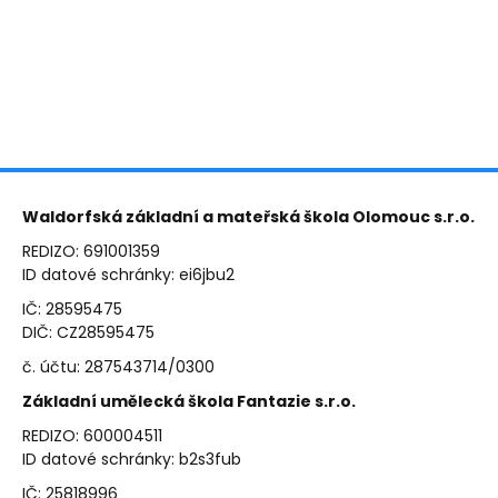
Waldorfská základní a mateřská škola Olomouc s.r.o.
REDIZO: 691001359
ID datové schránky: ei6jbu2
IČ: 28595475
DIČ: CZ28595475
č. účtu: 287543714/0300
Základní umělecká škola Fantazie s.r.o.
REDIZO: 600004511
ID datové schránky: b2s3fub
IČ: 25818996