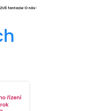
ZUŠ fantazie
O nás
ch
ho řízení
 rok