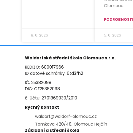
Olomouc.
PODROBNOSTI
8. 6. 2026
5. 6. 2026
Waldorfská střední škola Olomouc s.r.o.
REDIZO: 600017966
ID datové schránky: 6td3fh2
IČ: 25382098
DIČ: CZ25382098
č. účtu: 2701869939/2010
Rychlý kontakt
waldorf@waldorf-olomouc.cz
Tomkova 420/48, Olomouc Hejčín
Základní a střední škola