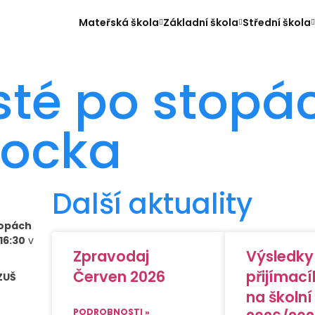
Mateřská škola
Základní škola
Střední škola
isté po stopá
locka
Další aktuality
topách
 16:30
v
Zpravodaj
Výsledky
Červen 2026
přijímací
ZUŠ
na školní
PODROBNOSTI »