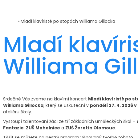
Domů
»
Mladí klavíristé po stopách Williama Gillocka
Mladí klavír
Williama Gil
Srdečně Vás zveme na klavírní koncert
Mladí klavíristé po s
Williama Gillocka
, který se uskuteční v
pondělí 27. 4. 2026 v
ateliéru školy.
Vystoupí talentovaní žáci ze tří základních uměleckých škol –
Fantazie
,
ZUŠ Mohelnice
a
ZUŠ Žerotín Olomouc
.
Těšit se můžete na pestrý program věnovaný tvorbě tohoto