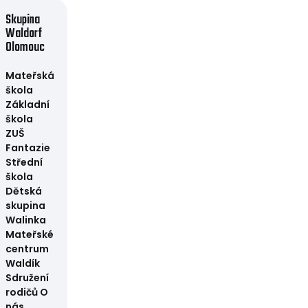
Skupina
Waldorf
Olomouc
Mateřská
škola
Základní
škola
ZUŠ
Fantazie
Střední
škola
Dětská
skupina
Walinka
Mateřské
centrum
Waldík
Sdružení
rodičů
O
nás