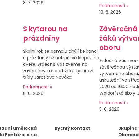
8. 7. 2026
Podrobnosti »
19. 6. 2026
S kytarou na
Závěrečná
prázdniny
žáků výtva
oboru
Školní rok se pomalu chýlí ke konci
a prázdniny už netrpělivě klepou na
Srdečně Vás zve
dveře. Srdečně Vás zveme na
závěrečnou výsta
závěrečný koncert žáků kytarové
výtvarného oboru,
třídy Jaroslava Nováka
uskuteční ve střed
2026 od 16:00 hodi
Podrobnosti »
Waldorfské školy
8. 6. 2026
Podrobnosti »
5. 6. 2026
ladní umělecká
Rychlý kontakt
Skupina
la Fantazie s.r.o.
Olomou