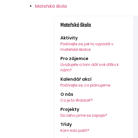
Mateřská škola
Mateřská škola
Aktivity
Podívejte se, jak to vypadá v
mateřské školce
Pro zájemce
Uvažujete o tom dát své dítko k
nám?
Kalendář akcí
Podívejte se, co plánujeme
O nás
Co je to Waldorf?
Projekty
Do čeho jsme se zapojili?
Třídy
Kam kdo patří?