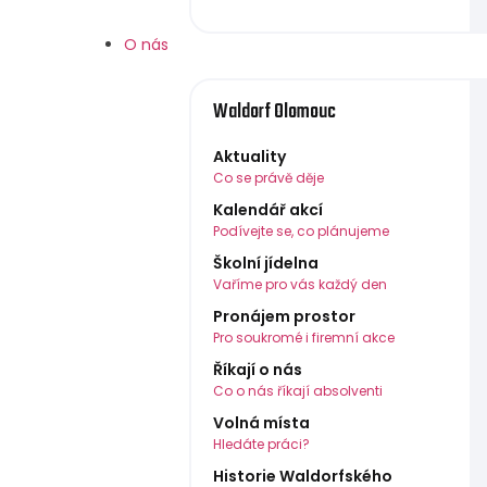
O nás
Waldorf Olomouc
Aktuality
Co se právě děje
Kalendář akcí
Podívejte se, co plánujeme
Školní jídelna
Vaříme pro vás každý den
Pronájem prostor
Pro soukromé i firemní akce
Říkají o nás
Co o nás říkají absolventi
Volná místa
Hledáte práci?
Historie Waldorfského