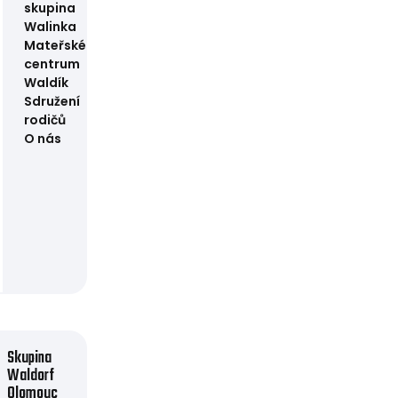
skupina
Walinka
Mateřské
centrum
Waldík
Sdružení
rodičů
O nás
Skupina
Waldorf
Olomouc