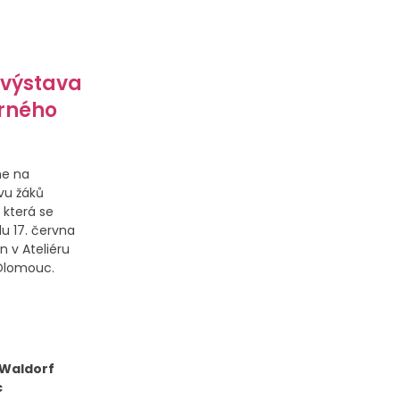
 výstava
rného
me na
vu žáků
 která se
u 17. června
n v Ateliéru
 Olomouc.
 Waldorf
c