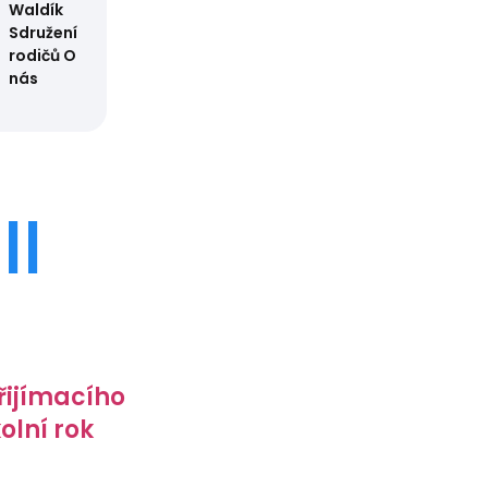
Waldík
Sdružení
rodičů
O
nás
II
řijímacího
kolní rok