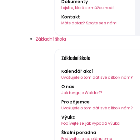
Dokumenty
Lejstra, která se můžou hodit
Kontakt
Máte dotaz? Spojte se s námi
Základní škola
Základní škola
Kalendář akcí
Uvažujete o tom dát své dítko k nám?
O nás
Jak funguje Waldorf?
Pro zájemce
Uvažujete o tom dát své dítko k nám?
Výuka
Podívejte se, jak vypadá výuka
Školní poradna
Podívejte se, co plánujeme