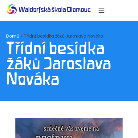
Domů
»
Třídní besídka žáků Jaroslava Nováka
Třídní besídka
žáků Jaroslava
Nováka