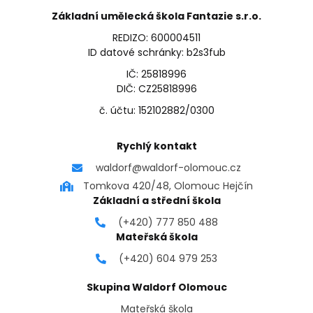
Základní umělecká škola Fantazie s.r.o.
REDIZO: 600004511
ID datové schránky: b2s3fub
IČ: 25818996
DIČ: CZ25818996
č. účtu: 152102882/0300
Rychlý kontakt
waldorf@waldorf-olomouc.cz
Tomkova 420/48, Olomouc Hejčín
Základní a střední škola
(+420) 777 850 488
Mateřská škola
(+420) 604 979 253
Skupina Waldorf Olomouc
Mateřská škola