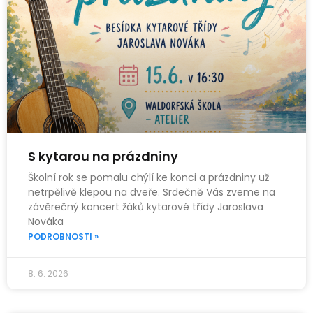
S kytarou na prázdniny
Školní rok se pomalu chýlí ke konci a prázdniny už
netrpělivě klepou na dveře. Srdečně Vás zveme na
závěrečný koncert žáků kytarové třídy Jaroslava
Nováka
PODROBNOSTI »
8. 6. 2026