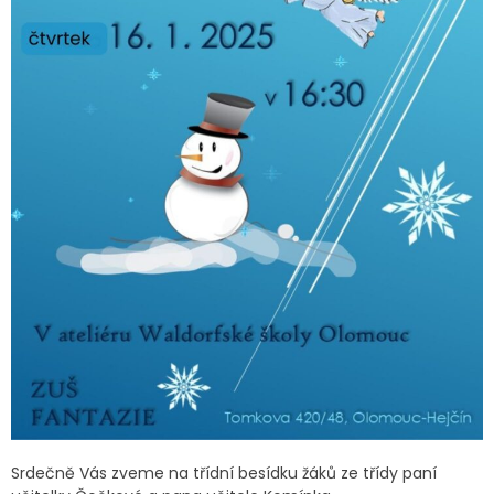
Srdečně Vás zveme na třídní besídku žáků ze třídy paní