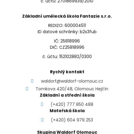
č. účtu: 2701869939/2010
Základní umělecká škola Fantazie s.r.o.
REDIZO: 600004511
ID datové schránky: b2s3fub
IČ: 25818996
DIČ: CZ25818996
č. účtu: 152102882/0300
Rychlý kontakt
waldorf@waldorf-olomouc.cz
Tomkova 420/48, Olomouc Hejčín
Základní a střední škola
(+420) 777 850 488
Mateřská škola
(+420) 604 979 253
Skupina Waldorf Olomouc