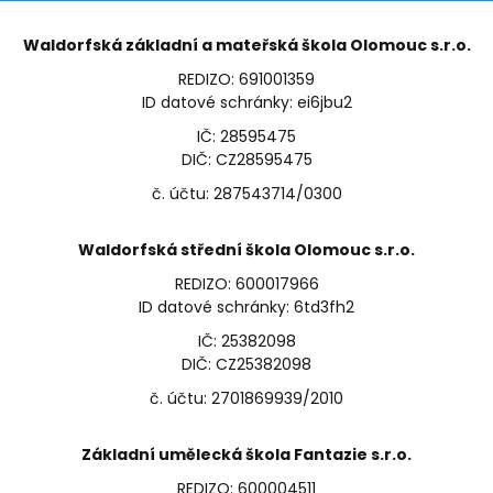
Waldorfská základní a mateřská škola Olomouc s.r.o.
REDIZO: 691001359
ID datové schránky: ei6jbu2
IČ: 28595475
DIČ: CZ28595475
č. účtu: 287543714/0300
Waldorfská střední škola Olomouc s.r.o.
REDIZO: 600017966
ID datové schránky: 6td3fh2
IČ: 25382098
DIČ: CZ25382098
č. účtu: 2701869939/2010
Základní umělecká škola Fantazie s.r.o.
REDIZO: 600004511