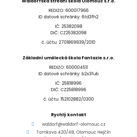
Waldorfská střední škola Olomouc s.r.o.
REDIZO: 600017966
ID datové schránky: 6td3fh2
IČ: 25382098
DIČ: CZ25382098
č. účtu: 2701869939/2010
Základní umělecká škola Fantazie s.r.o.
REDIZO: 600004511
ID datové schránky: b2s3fub
IČ: 25818996
DIČ: CZ25818996
č. účtu: 152102882/0300
Rychlý kontakt
waldorf@waldorf-olomouc.cz
Tomkova 420/48, Olomouc Hejčín