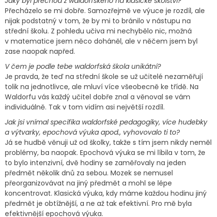
Jaký byl přechod z waldorfského na klasické školství?
Přecházelo se mi dobře. Samozřejmě ve výuce je rozdíl, ale
nijak podstatný v tom, že by mi to bránilo v nástupu na
střední školu. Z pohledu učiva mi nechybělo nic, možná
v matematice jsem něco doháněl, ale v něčem jsem byl
zase naopak napřed.
V čem je podle tebe waldorfská škola unikátní?
Je pravda, že teď na střední škole se už učitelé nezaměřují
tolik na jednotlivce, ale mluví více všeobecně ke třídě. Na
Waldorfu vás každý učitel dobře znal a věnoval se vám
individuálně. Tak v tom vidím asi největší rozdíl.
Jak jsi vnímal specifika waldorfské pedagogiky, více hudebky
a výtvarky, epochová výuka apod., vyhovovalo ti to?
Já se hudbě věnuji už od školky, takže s tím jsem nikdy neměl
problémy, ba naopak. Epochová výuka se mi líbila v tom, že
to bylo intenzivní, dvě hodiny se zaměřovaly na jeden
předmět několik dnů za sebou. Mozek se nemusel
přeorganizovávat na jiný předmět a mohl se lépe
koncentrovat. Klasická výuka, kdy máme každou hodinu jiný
předmět je obtížnější, a ne až tak efektivní. Pro mě byla
efektivnější epochová výuka.