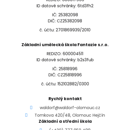
ID datové schránky: 6td3fh2
IČ: 25382098
DIČ: CZ25382098
č. účtu: 2701869939/2010
Základní umělecká škola Fantazie s.r.o.
REDIZO: 600004511
ID datové schránky: b2s3fub
IČ: 25818996
DIČ: CZ25818996
č. účtu: 152102882/0300
Rychlý kontakt
waldorf@waldorf-olomouc.cz
Tomkova 420/48, Olomouc Hejčín
Základní a střední škola