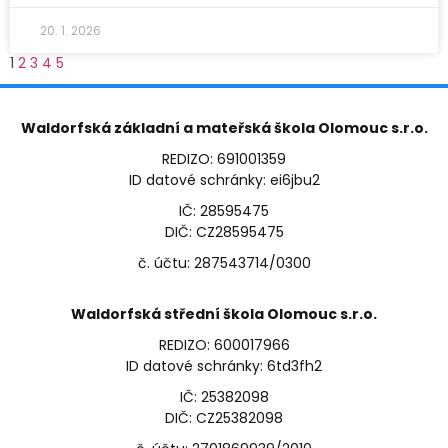
20. 1. 2026
1
2
3
4
5
Waldorfská základní a mateřská škola Olomouc s.r.o.
REDIZO: 691001359
ID datové schránky: ei6jbu2
IČ: 28595475
DIČ: CZ28595475
č. účtu: 287543714/0300
Waldorfská střední škola Olomouc s.r.o.
REDIZO: 600017966
ID datové schránky: 6td3fh2
IČ: 25382098
DIČ: CZ25382098