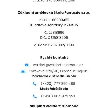
č. účtu: 2701869939/2010
Základní umělecká škola Fantazie s.r.o.
REDIZO: 600004511
ID datové schránky: b2s3fub
IČ: 25818996
DIČ: CZ25818996
č. účtu: 152102882/0300
Rychlý kontakt
waldorf@waldorf-olomouc.cz
Tomkova 420/48, Olomouc Hejčín
Základní a střední škola
(+420) 777 850 488
Mateřská škola
(+420) 604 979 253
Skupina Waldorf Olomouc