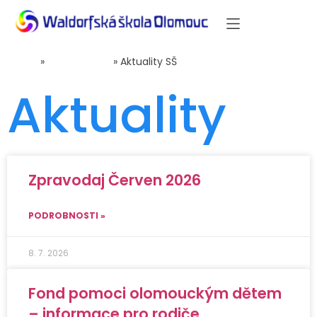
Domů
»
Střední škola
»
Aktuality SŠ
Aktuality
Zpravodaj Červen 2026
PODROBNOSTI »
8. 7. 2026
Fond pomoci olomouckým dětem
– informace pro rodiče