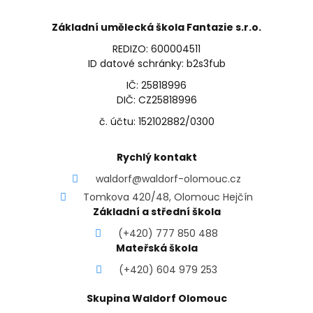
Základní umělecká škola Fantazie s.r.o.
REDIZO: 600004511
ID datové schránky: b2s3fub
IČ: 25818996
DIČ: CZ25818996
č. účtu: 152102882/0300
Rychlý kontakt
waldorf@waldorf-olomouc.cz
Tomkova 420/48, Olomouc Hejčín
Základní a střední škola
(+420) 777 850 488
Mateřská škola
(+420) 604 979 253
Skupina Waldorf Olomouc