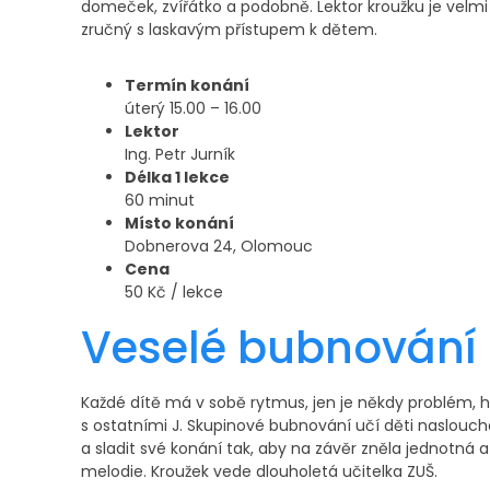
domeček, zvířátko a podobně. Lektor kroužku je vel
zručný s laskavým přístupem k dětem.
Termín konání
úterý 15.00 – 16.00
Lektor
Ing. Petr Jurník
Délka 1 lekce
60 minut
Místo konání
Dobnerova 24, Olomouc
Cena
50 Kč / lekce
Veselé bubnování
Každé dítě má v sobě rytmus, jen je někdy problém, h
s ostatními J. Skupinové bubnování učí děti naslouc
a sladit své konání tak, aby na závěr zněla jednotná
melodie. Kroužek vede dlouholetá učitelka ZUŠ.