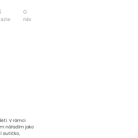
Š
O
tazie
nás
ětí. V rámci
ím nářadím jako
bí autíčko,