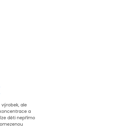
k
výrobek, ale
 koncentrace a
lze děti nepřímo
 neomezenou