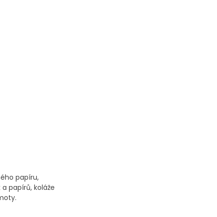
ého papíru,
a papírů, koláže
moty.