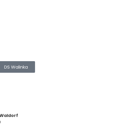
DS Walinka
 Waldorf
c