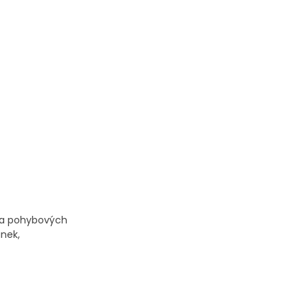
h a pohybových
anek,