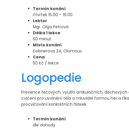
Termín konání
čtvrtek 15.00 – 16.00
Lektor
Mgr. Olga Petrová
Délka 1 lekce
60 minut
Místo konání
Dobnerova 24, Olomouc
Cena
50 Kč / lekce
Logopedie
Prevence řečových, využití artikulačních, dechovýc
cvičení pro uvolnění těla a mluvidel formou her a řík
procvičování konkrétních hlásek.
Termín konání
dle dohody