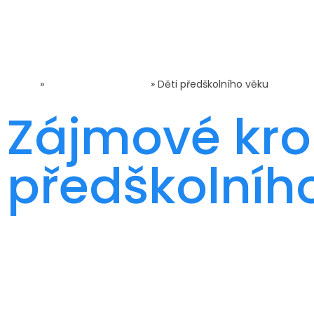
Domů
»
Volnočasové aktivity
»
Děti předškolního věku
Zájmové kro
předškolníh