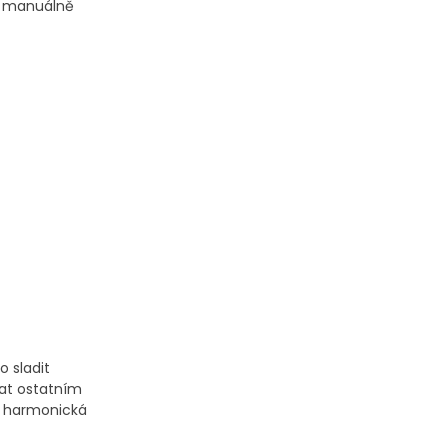
mi manuálně
o sladit
hat ostatním
 a harmonická