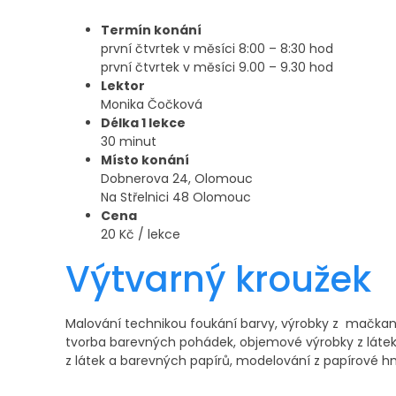
Termín konání
první čtvrtek v měsíci 8:00 – 8:30 hod
první čtvrtek v měsíci 9.00 – 9.30 hod
Lektor
Monika Čočková
Délka 1 lekce
30 minut
Místo konání
Dobnerova 24, Olomouc
Na Střelnici 48 Olomouc
Cena
20 Kč / lekce
Výtvarný kroužek
Malování technikou foukání barvy, výrobky z mačkan
tvorba barevných pohádek, objemové výrobky z látek 
z látek a barevných papírů, modelování z papírové h