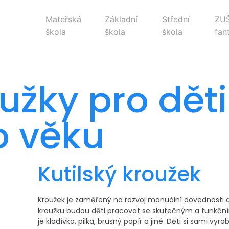
Mateřská
Základní
Střední
ZU
škola
škola
škola
fan
užky pro děti
o věku
Kutilský kroužek
Kroužek je zaměřený na rozvoj manuální dovednosti d
kroužku budou děti pracovat se skutečným a funkčn
je kladívko, pilka, brusný papír a jiné. Děti si sami vyro