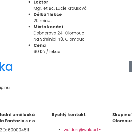
Lektor
Mgr. et Bc. Lucie Krausová
Délka 1 lekce
20 minut
Místo konání
Dobnerova 24, Olomouc
Na Střelnici 48, Olomouc
Cena
60 Kč / lekce
nka
upinu
ladní umělecká
Rychlý kontakt
Skupina
la Fantazie s.r.o.
Olomou
waldorf@waldorf-
IZO: 600004511