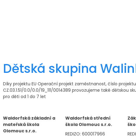
Dětská skupina Wali
Díky projektu EU Operační projekt zaměstnanost, číslo projektu
CZ.03.1.51/0.0/0.0/19_111/0014389 provozujeme také dětskou sk
pro děti od 1 do 7 let
Waldorfská základní a
Waldorfská střední
Zák
mateřská škola
škola Olomouc s.r.o.
ško
Olomouc s.r.o.
REDIZO: 600017966
RED