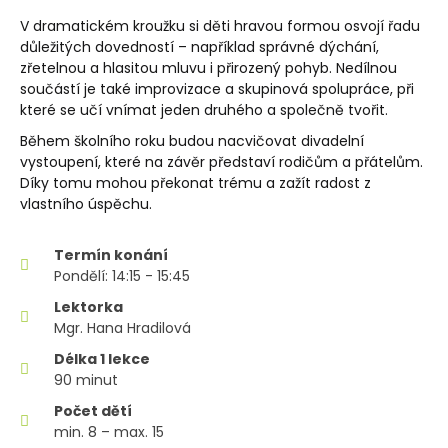
V dramatickém kroužku si děti hravou formou osvojí řadu
důležitých dovedností – například správné dýchání,
zřetelnou a hlasitou mluvu i přirozený pohyb. Nedílnou
součástí je také improvizace a skupinová spolupráce, při
které se učí vnímat jeden druhého a společně tvořit.
Během školního roku budou nacvičovat divadelní
vystoupení, které na závěr představí rodičům a přátelům.
Díky tomu mohou překonat trému a zažít radost z
vlastního úspěchu.
Termín konání
Pondělí: 14:15 - 15:45
Lektorka
Mgr. Hana Hradilová
Délka 1 lekce
90 minut
Počet dětí
min. 8 – max. 15