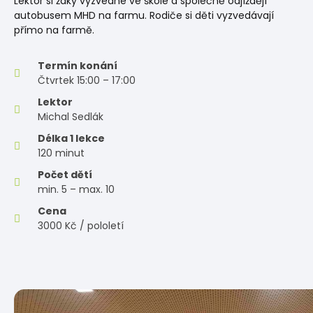
Lektor si žáky vyzvedne ve škole a společně odjíždějí
autobusem MHD na farmu. Rodiče si děti vyzvedávají
přímo na farmě.
Termín konání
Čtvrtek 15:00 – 17:00
Lektor
Michal Sedlák
Délka 1 lekce
120 minut
Počet dětí
min. 5 – max. 10
Cena
3000 Kč / pololetí