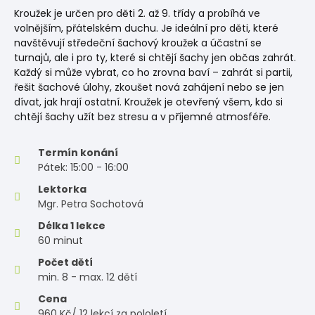
Kroužek je určen pro děti 2. až 9. třídy a probíhá ve
volnějším, přátelském duchu. Je ideální pro děti, které
navštěvují středeční šachový kroužek a účastní se
turnajů, ale i pro ty, které si chtějí šachy jen občas zahrát.
Každý si může vybrat, co ho zrovna baví – zahrát si partii,
řešit šachové úlohy, zkoušet nová zahájení nebo se jen
dívat, jak hrají ostatní. Kroužek je otevřený všem, kdo si
chtějí šachy užít bez stresu a v příjemné atmosféře.
Termín konání
Pátek: 15:00 - 16:00
Lektorka
Mgr. Petra Sochotová
Délka 1 lekce
60 minut
Počet dětí
min. 8 - max. 12 dětí
Cena
960 Kč/ 12 lekcí za pololetí