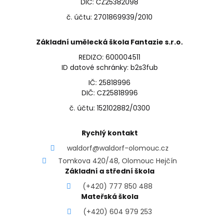
DIČ: CZ25382098
č. účtu: 2701869939/2010
Základní umělecká škola Fantazie s.r.o.
REDIZO: 600004511
ID datové schránky: b2s3fub
IČ: 25818996
DIČ: CZ25818996
č. účtu: 152102882/0300
Rychlý kontakt
waldorf@waldorf-olomouc.cz
Tomkova 420/48, Olomouc Hejčín
Základní a střední škola
(+420) 777 850 488
Mateřská škola
(+420) 604 979 253