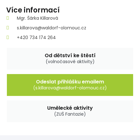
Více informací
Mgr. Šárka Killarová
s.killarova@waldorf-olomouc.cz
+420 734 174 264
Od dětství ke štěstí
(volnočasové aktivity)
Odeslat přihlášku emailem
(s.killarova@waldorf-olomouc.cz)
Umělecké aktivity
(ZUŠ Fantazie)