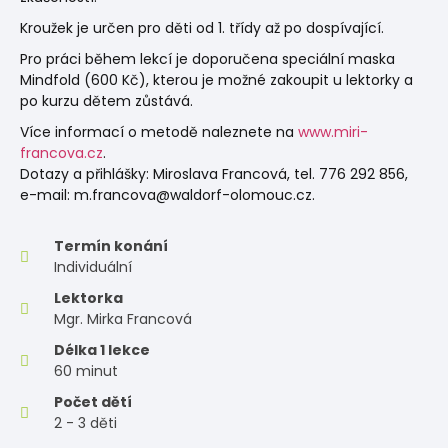
Kroužek je určen pro děti od 1. třídy až po dospívající.
Pro práci během lekcí je doporučena speciální maska
Mindfold (600 Kč), kterou je možné zakoupit u lektorky a
po kurzu dětem zůstává.
Více informací o metodě naleznete na
www.miri-
francova.cz
.
Dotazy a přihlášky: Miroslava Francová, tel. 776 292 856,
e-mail:
m.francova@waldorf-olomouc.cz
.
Termín konání
Individuální
Lektorka
Mgr. Mirka Francová
Délka 1 lekce
60 minut
Počet dětí
2 - 3 děti