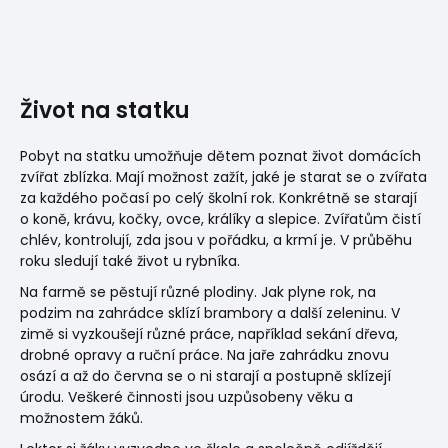
Život na statku
Pobyt na statku umožňuje dětem poznat život domácích
zvířat zblízka. Mají možnost zažít, jaké je starat se o zvířata
za každého počasí po celý školní rok. Konkrétně se starají
o koně, krávu, kočky, ovce, králíky a slepice. Zvířatům čistí
chlév, kontrolují, zda jsou v pořádku, a krmí je. V průběhu
roku sledují také život u rybníka.
Na farmě se pěstují různé plodiny. Jak plyne rok, na
podzim na zahrádce sklízí brambory a další zeleninu. V
zimě si vyzkoušejí různé práce, například sekání dřeva,
drobné opravy a ruční práce. Na jaře zahrádku znovu
osází a až do června se o ni starají a postupně sklízejí
úrodu. Veškeré činnosti jsou uzpůsobeny věku a
možnostem žáků.