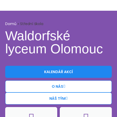
Domů
»
Střední škola
Waldorfské
lyceum Olomouc
KALENDÁŘ AKCÍ
O NÁS
NÁŠ TÝM