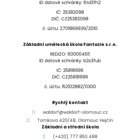
ID datové schránky: 6td3fh2
IČ: 25382098
DIČ: CZ25382098
č. účtu: 2701869939/2010
Základní umělecká škola Fantazie s.r.o.
REDIZO: 600004511
ID datové schránky: b2s3fub
IČ: 25818996
DIČ: CZ25818996
č. účtu: 152102882/0300
Rychlý kontakt
waldorf@waldorf-olomouc.cz
Tomkova 420/48, Olomouc Hejčín
Základní a střední škola
(+420) 777 850 488