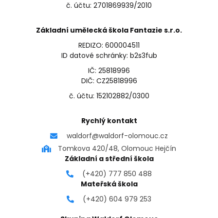
č. účtu: 2701869939/2010
Základní umělecká škola Fantazie s.r.o.
REDIZO: 600004511
ID datové schránky: b2s3fub
IČ: 25818996
DIČ: CZ25818996
č. účtu: 152102882/0300
Rychlý kontakt
waldorf@waldorf-olomouc.cz
Tomkova 420/48, Olomouc Hejčín
Základní a střední škola
(+420) 777 850 488
Mateřská škola
(+420) 604 979 253