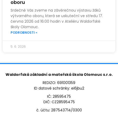
oboru
Srdečně Vás zveme na závěrečnou výstavu žáků
výtvarného oboru, která se uskuteční ve středu 17.
června 2026 od 16:00 hodin v Ateliéru Waldorfské
školy Olomouc.
PODROBNOSTI »
5. 6. 2026
Waldorfská základní a mateřská škola Olomouc s.r.o.
REDIZO: 691001359
ID datové schránky: ei6jbu2
IČ: 28595475
DIČ: CZ28595475
č. účtu: 287543714/0300