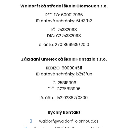
Waldorfská střední škola Olomouc s.r.o.
REDIZO: 600017966
ID datové schránky: 6td3fh2
IČ: 25382098
DIČ: CZ25382098
č. účtu: 2701869939/2010
Základní umělecká škola Fantazie s.r.o.
REDIZO: 600004511
ID datové schránky: b2s3fub
IČ: 25818996
DIČ: CZ25818996
č. účtu: 152102882/0300
Rychlý kontakt
waldorf@waldorf-olomouc.cz